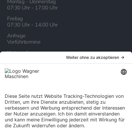
Montag - Donnerstag
07:30 Uhr - 17:00 Uhr
Freitag
07:30 Uhr - 14:00 Uhr
Anfrage
Vorführtermine
Unternehmen
Über uns
Karriere
Service
Online-Katalog
Newsletter
Language selection
Deutsch