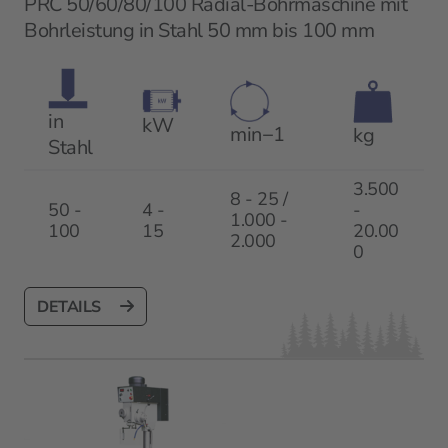
PRC 50/60/80/100 Radial-Bohrmaschine mit
Bohrleistung in Stahl 50 mm bis 100 mm
in
kW
min−1
kg
Stahl
3.500
8 - 25 /
50 -
4 -
-
1.000 -
100
15
20.00
2.000
0
DETAILS