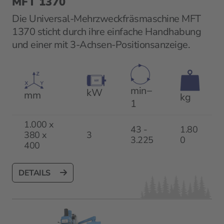
MFT 1370
Die Universal-Mehrzweckfräsmaschine MFT
1370 sticht durch ihre einfache Handhabung
und einer mit 3-Achsen-Positionsanzeige.
min−
kW
mm
kg
1
1.000 x
43 -
1.80
380 x
3
3.225
0
400
DETAILS