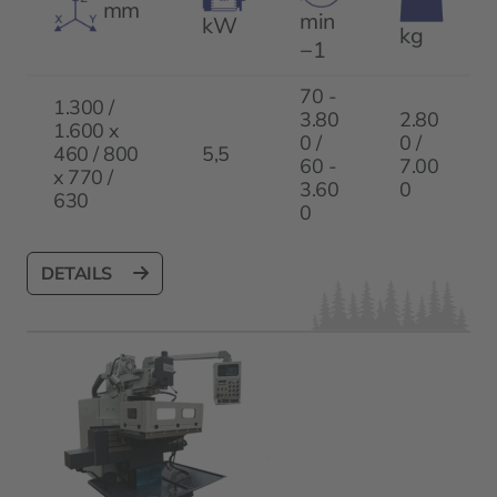
mm
min
kW
kg
−1
70 -
1.300 /
3.80
2.80
1.600 x
0 /
0 /
460 / 800
5,5
60 -
7.00
x 770 /
3.60
0
630
0
DETAILS