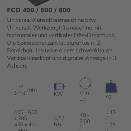
FCD 400 / 500 / 600
Universal-Konsolfräsmaschine bzw.
Universal-Werkzeugfräsmaschine mit
horizontaler und vertikaler Fräs-Einrichtung.
Die Spindeldrehzahl ist stufenlos in 2
Bereichen. Inklusive einem schwenkbaren
Vertikal-Fräskopf und digitaler Anzeige in 3
Achsen.
mm
min
kW
kg
−1
405 - 600
1.45
40 -
x 305 -
3,7 /
0 -
2.00
450 x 400
5,5
1.75
0
- 450
0