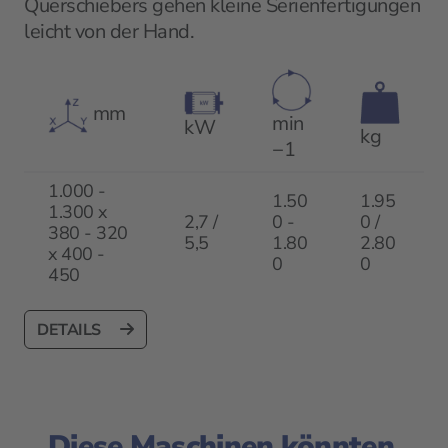
Querschiebers gehen kleine Serienfertigungen
leicht von der Hand.
mm
min
kW
kg
−1
1.000 -
1.50
1.95
1.300 x
2,7 /
0 -
0 /
380 - 320
5,5
1.80
2.80
x 400 -
0
0
450
DETAILS
Diese Maschinen könnten