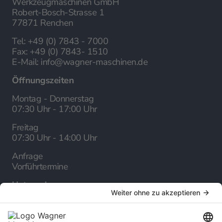
Werkzeugmaschinen GmbH
Robert-Bosch-Strasse 1
77871 Renchen
Tel:
+49 (0) 7843 - 7000
Fax:
+49 (0) 7843- 1510
E-Mail:
info@wagner-maschinen.de
Öffnungszeiten
Montag - Donnerstag
07:30 Uhr - 17:00 Uhr
Freitag
07:30 Uhr - 14:00 Uhr
Anfrage
Vorführtermine
Unternehmen
Über uns
Karriere