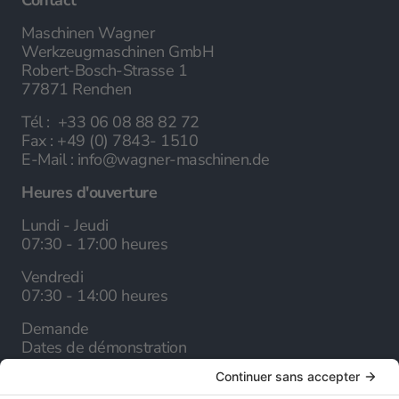
Maschinen Wagner
Werkzeugmaschinen GmbH
Robert-Bosch-Strasse 1
77871 Renchen
Tél :
+33 06 08 88 82 72
Fax :
+49 (0) 7843- 1510
E-Mail :
info@wagner-maschinen.de
Heures d'ouverture
Lundi - Jeudi
07:30 - 17:00 heures
Vendredi
07:30 - 14:00 heures
Demande
Dates de démonstration
Société