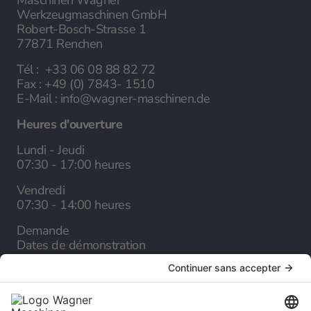
Werkzeugmaschinen GmbH
Robert-Bosch-Strasse 1
77871 Renchen
Tél :
+33 06 08 88 82 72
Fax :
+49 (0) 7843- 1510
E-Mail :
info@wagner-maschinen.de
Heures d'ouverture
Lundi - Jeudi
07:30 - 17:00 heures
Vendredi
07:30 - 14:00 heures
Demande
Dates de démonstration
Société
A propos de nous
Carrière