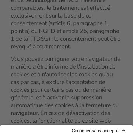
et de technologies de reconnaissance
comparables, le traitement est effectué
exclusivement sur la base de ce
consentement (article 6, paragraphe 1,
point a) du RGPD et article 25, paragraphe
1 de la TTDSG) ; le consentement peut être
révoqué à tout moment.
Vous pouvez configurer votre navigateur de
manière à être informé de l'installation de
cookies et à n'autoriser les cookies qu'au
cas par cas, à exclure l'acceptation de
cookies pour certains cas ou de manière
générale, et à activer la suppression
automatique des cookies à la fermeture du
navigateur. En cas de désactivation des
cookies, la fonctionnalité de ce site web
peut être limitée.