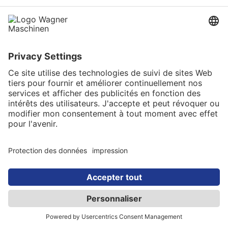
Pour savoir quels cookies et services sont
utilisés sur ce site web, veuillez consulter
cette déclaration de protection des
données.
Consentement avec Usercentrics
Ce site web utilise la technologie Consent
de Usercentrics pour obtenir votre
consentement à l'enregistrement de
certains cookies sur votre terminal ou à
l'utilisation de certaines technologies et
pour documenter ce consentement
conformément à la protection des données.
Le fournisseur de cette technologie est la
société Usercentrics GmbH, Sendlinger
Straße 7, 80331 Munich, site web
:
https://usercentrics.com/de/
(ci-après