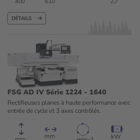
400
610
2,7
DÉTAILS
FSG AD IV Série 1224 - 1640
Rectifieuses planes à haute performance avec
entrée de cycle et 3 axes contrôlés.
mm
kW
mm
min−1