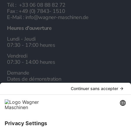
Tél :
+33 06 08 88 82 72
Fax :
+49 (0) 7843- 1510
E-Mail :
info@wagner-maschinen.de
Heures d'ouverture
Lundi - Jeudi
07:30 - 17:00 heures
Vendredi
07:30 - 14:00 heures
Demande
Dates de démonstration
Société
A propos de nous
Carrière
Service
Catalogue en ligne
Newsletter