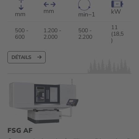
mm
kW
mm
min−1
11
500 -
1.200 -
500 -
(18,5
600
2.000
2.200
)
DÉTAILS
FSG AF