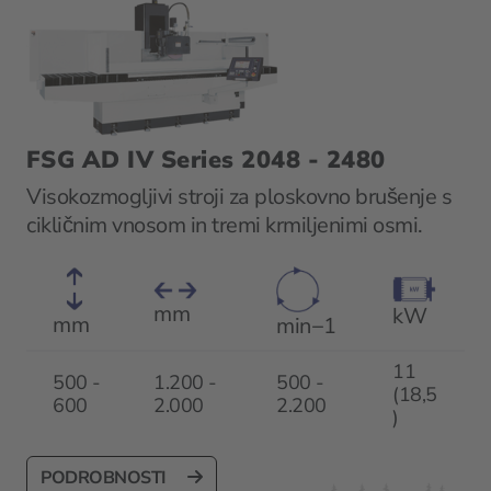
FSG AD IV Series 2048 - 2480
Visokozmogljivi stroji za ploskovno brušenje s
cikličnim vnosom in tremi krmiljenimi osmi.
mm
kW
mm
min−1
11
500 -
1.200 -
500 -
(18,5
600
2.000
2.200
)
PODROBNOSTI