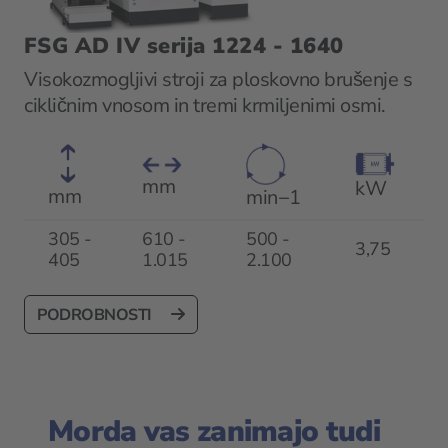
FSG AD IV serija 1224 - 1640
Visokozmogljivi stroji za ploskovno brušenje s
cikličnim vnosom in tremi krmiljenimi osmi.
mm
kW
mm
min−1
305 -
610 -
500 -
3,75
405
1.015
2.100
PODROBNOSTI
Morda vas zanimajo tudi