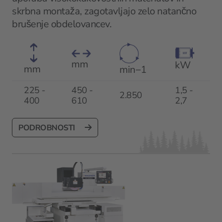
skrbna montaža, zagotavljajo zelo natančno
brušenje obdelovancev.
mm
kW
mm
min−1
225 -
450 -
1,5 -
2.850
400
610
2,7
PODROBNOSTI