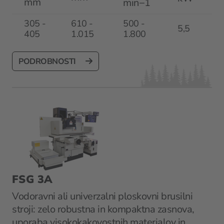
mm
min−1
305 -
610 -
500 -
5,5
405
1.015
1.800
PODROBNOSTI
FSG 3A
Vodoravni ali univerzalni ploskovni brusilni
stroji: zelo robustna in kompaktna zasnova,
uporaba visokokakovostnih materialov in