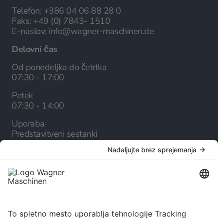
Telefon:
+386 04 06 88 28 0
Faks:
+49 (0) 7843- 1510
E-naslov:
info@wagner-maschinen.de
Delovni čas
Od ponedeljka do četrtka
07:30 - 17:00
Petek
07:30 - 14:00
Uporaba
Predstavitveni sestanki
Podjetje
O nas
Kariera
Storitve
Spletni katalog
Novice