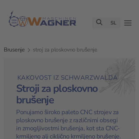
SL
Brusenje
stroj za ploskovno brušenje
KAKOVOST IZ SCHWARZWALDA
Stroji za ploskovno
brušenje
Ponujamo široko paleto CNC strojev za
ploskovno brušenje z različnimi obsegi
in zmogljivostmi brušenja, kot sta CNC-
krmiljeno ali ciklično krmiljeno brušenje.