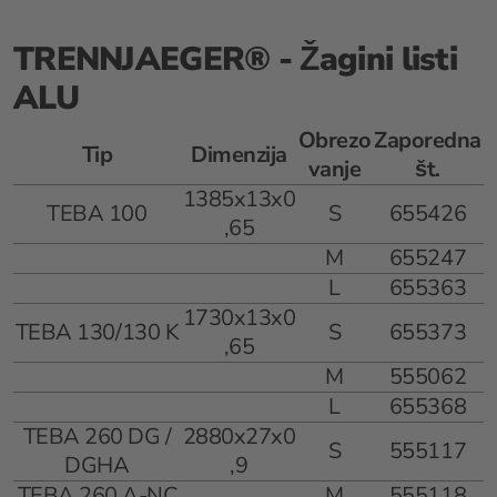
TRENNJAEGER® - Žagini listi
ALU
Obrezo
Zaporedna
Tip
Dimenzija
vanje
št.
1385x13x0
TEBA 100
S
655426
,65
M
655247
L
655363
1730x13x0
TEBA 130/130 K
S
655373
,65
M
555062
L
655368
TEBA 260 DG /
2880x27x0
S
555117
DGHA
,9
TEBA 260 A-NC
M
555118