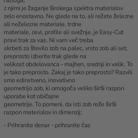
razloga;
z njimi je žaganje širokega spektra materialov
zelo enostavno. Ne glede na to, ali režete železne
ali neželezne materiale, trdne
materiale, cevi, profile ali svežnje, je Easy-Cut
pravi trak za vas. Ni vam več treba
skrbeti za število zob na palec, vrsto zob ali set,
preprosto izberite trak glede na
velikost obdelovanca - majhen, srednji in velik. To
je tako preprosto. Zakaj je tako preprosto? Razvili
smo edinstveno, inovativno
geometrijo zob, ki omogoča veliko širši razpon
uporabe kot običajne
geometrije. To pomeni, da isti zob reže širši
razpon materialov in dimenzij;
- Prihranite denar - prihranite čas