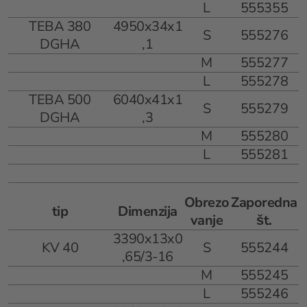
L
555355
TEBA 380
4950x34x1
S
555276
DGHA
,1
M
555277
L
555278
TEBA 500
6040x41x1
S
555279
DGHA
,3
M
555280
L
555281
Obrezo
Zaporedna
tip
Dimenzija
vanje
št.
3390x13x0
KV 40
S
555244
,65/3-16
M
555245
L
555246