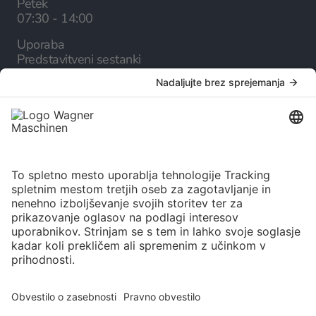
Petek
07:30 - 14:00
Uporaba
Predstavitveni sestanki
Podjetje
O nas
Kariera
Storitve
Spletni katalog
Novice
Izbira jezika
Slovenščina