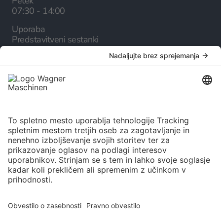
Petek
07:30 - 14:00
Uporaba
Predstavitveni sestanki
Podjetje
O nas
Kariera
Storitve
Spletni katalog
Novice
Izbira jezika
Slovenščina