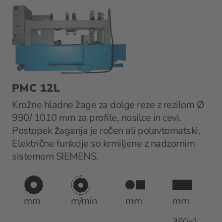
PMC 12L
Krožne hladne žage za dolge reze z rezilom Ø
990/ 1010 mm za profile, nosilce in cevi.
Postopek žaganja je ročen ali polavtomatski.
Električne funkcije so krmiljene z nadzornim
sistemom SIEMENS.
mm
m/min
mm
mm
360x1