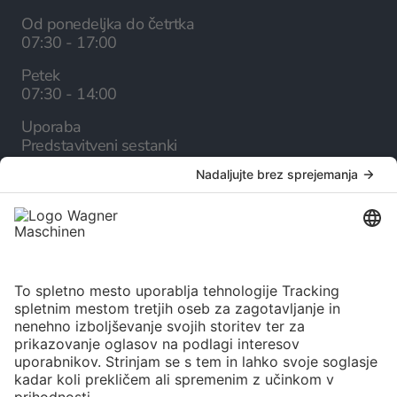
Od ponedeljka do četrtka
07:30 - 17:00
Petek
07:30 - 14:00
Uporaba
Predstavitveni sestanki
Podjetje
O nas
Kariera
Storitve
Spletni katalog
Novice
Izbira jezika