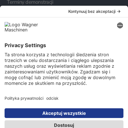
Terminy demonstracji
Firma
O nas
Kariera
Serwis
Katalog online
Newsletter
Wybór języka
Polski
© 2025 Maschinen Wagner Werkzeugmaschinen
GmbH. Wszelkie prawa zastrzeżone