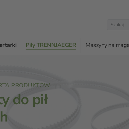
ertarki
Piły TRENNJAEGER
Maszyny na maga
czoty do pił taśmowych
ERTA PRODUKTÓW
y do pił
h