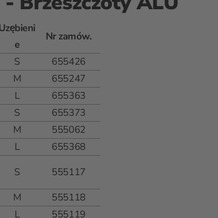
 Brzeszczoty ALU
Uzębieni
Nr zamów.
e
S
655426
M
655247
L
655363
S
655373
M
555062
L
655368
S
555117
M
555118
L
555119