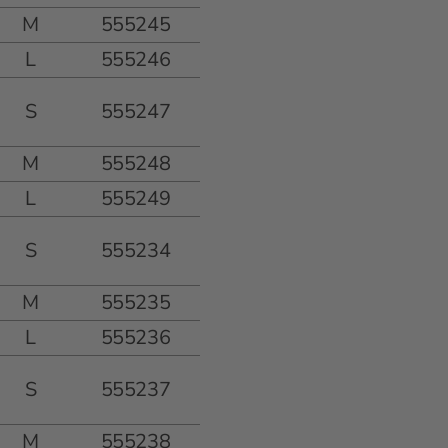
M
555245
L
555246
S
555247
M
555248
L
555249
S
555234
M
555235
L
555236
S
555237
M
555238