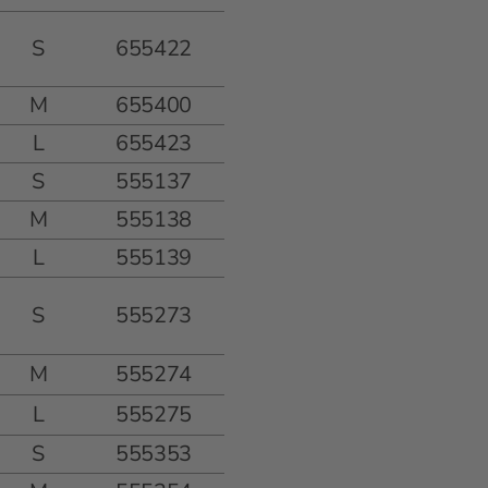
S
655422
M
655400
L
655423
S
555137
M
555138
L
555139
S
555273
M
555274
L
555275
S
555353