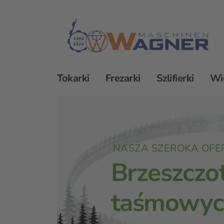
Tokarki
Frezarki
Szlifierki
Wi
Piły TRENNJAEGER
Akcesoria
Brzesz
NASZA SZEROKA OF
Brzeszczot
taśmowyc