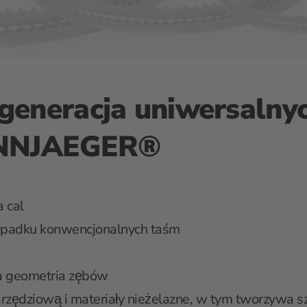
generacja uniwersalny
ENNJAEGER®
 cal
zypadku konwencjonalnych taśm
a geometria zębów
 narzędziową i materiały nieżelazne, w tym tworzywa s