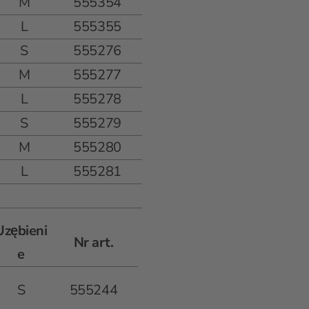
M
555354
L
555355
S
555276
M
555277
L
555278
S
555279
M
555280
L
555281
Uzębieni
Nr art.
e
S
555244