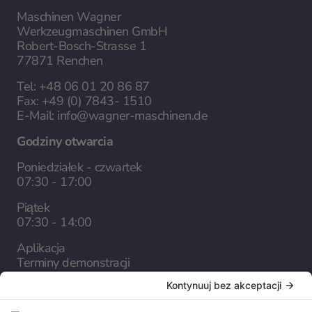
Maschinen Wagner
Werkzeugmaschinen GmbH
Robert-Bosch-Strasse 1
77871 Renchen
Tel:
+48 06 01 20 86 87
Fax:
+49 (0) 7843- 1510
E-Mail:
info@wagner-maschinen.de
Godziny otwarcia
Poniedziałek - czwartek
07:30 - 17:00
Piątek
07:30 - 14:00
Aplikacja
Terminy demonstracji
Firma