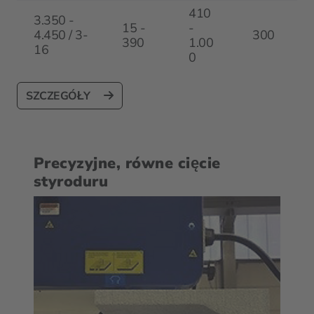
410
3.350 -
15 -
-
4.450 / 3-
300
390
1.00
16
0
SZCZEGÓŁY
Precyzyjne, równe cięcie
styroduru