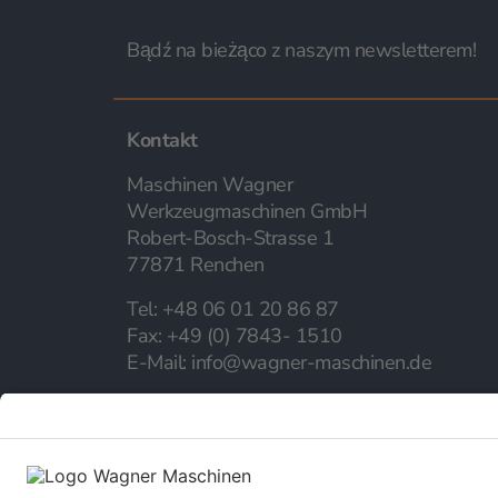
Bądź na bieżąco z naszym newsletterem!
Kontakt
Maschinen Wagner
Werkzeugmaschinen GmbH
Robert-Bosch-Strasse 1
77871 Renchen
Tel:
+48 06 01 20 86 87
Fax:
+49 (0) 7843- 1510
E-Mail:
info@wagner-maschinen.de
Firma
O nas
Kariera