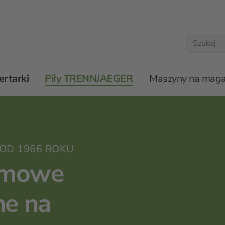
ertarki
Piły TRENNJAEGER
Maszyny na maga
omatyczne piły taśmowe z prowadnicą kolumnową
OD 1966 ROKU
aśmowe
e na