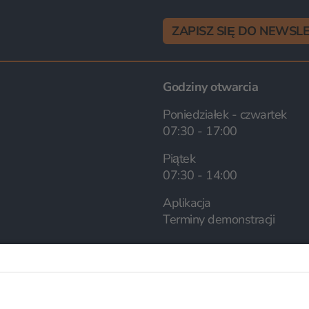
ZAPISZ SIĘ DO NEWSL
Godziny otwarcia
Poniedziałek - czwartek
07:30 - 17:00
Piątek
07:30 - 14:00
Aplikacja
Terminy demonstracji
Wybór języka
Polski