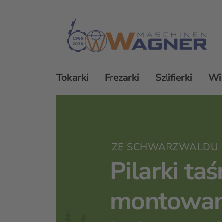
Tokarki
Frezarki
Szlifierki
Wi
Piły TRENNJAEGER
Piły taśmowe
Aut
ZE SCHWARZWALDU 
Pilarki t
montowan