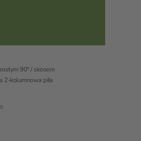
rostym 90° / skosem
na 2-kolumnowa piła
o: