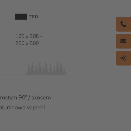
mm
125 x 305 -
250 x 500
rostym 90° / skosem
kolumnowa w pełni