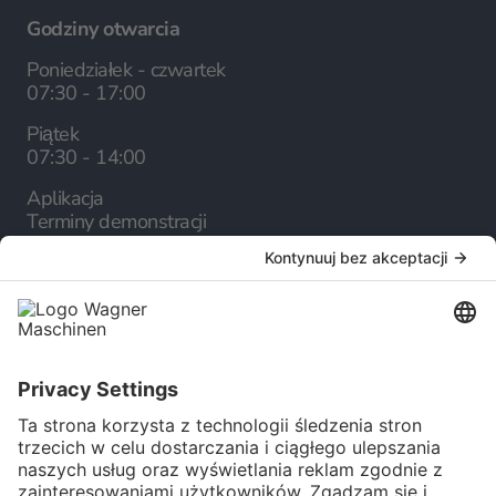
Godziny otwarcia
Poniedziałek - czwartek
07:30 - 17:00
Piątek
07:30 - 14:00
Aplikacja
Terminy demonstracji
Firma
O nas
Kariera
Serwis
Katalog online
Newsletter