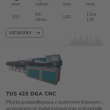
mm
m/min
mm
mm
66
110x
350
120
U/min.
110
SZCZEGÓŁY
TUS 425 DGA CNC
Pilarka podpodłogowa z systemem liniowym i
wrzecionem ze śrubą kulową oraz wytrzymałą