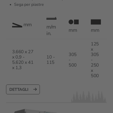
Sega per piastre
mm
m/m
mm
mm
in.
125
x
3.660 x 27
305
305
x 0,9 -
10 -
-
-
5.620 x 41
115
500
250
x 1,3
x
500
DETTAGLI