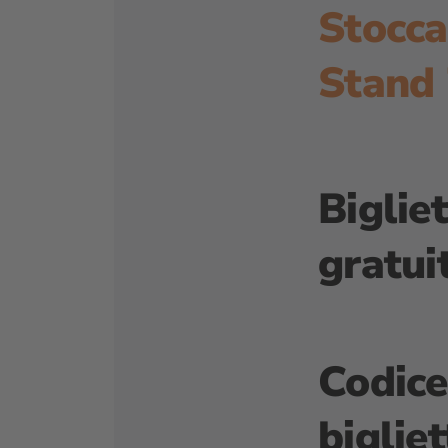
Stocc
Stand
Biglie
gratui
Codice
bigliet