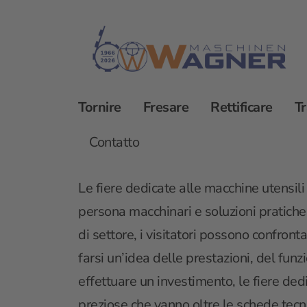
Tornire
Fresare
Rettificare
T
Assistenza
Fiere di settore
Fiere delle mac
Contatto
Le fiere dedicate alle macchine utensili
persona macchinari e soluzioni pratiche 
di settore, i visitatori possono confronta
farsi un’idea delle prestazioni, del fun
effettuare un investimento, le fiere ded
preziose che vanno oltre le schede tecn