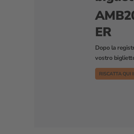
AMB2
ER
Dopo la registr
vostro bigliett
RISCATTA QUI 