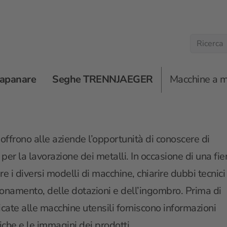
rapanare
Seghe TRENNJAEGER
Macchine a 
chine utensili 2026
 offrono alle aziende l’opportunità di conoscere di
per la lavorazione dei metalli. In occasione di una fie
re i diversi modelli di macchine, chiarire dubbi tecnici
zionamento, delle dotazioni e dell’ingombro. Prima di
icate alle macchine utensili forniscono informazioni
iche e le immagini dei prodotti.