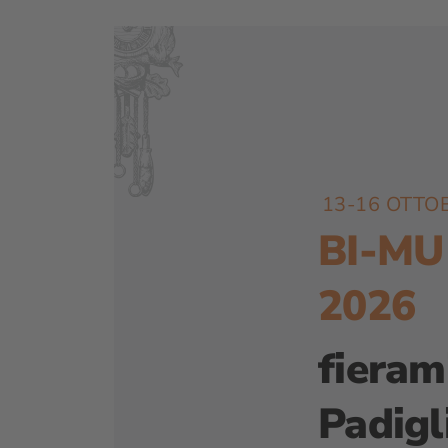
13-16 OTTO
BI-MU
2026
fieram
Padigl