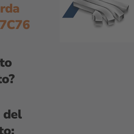
arda
 7C76
tto
to?
 del
to: