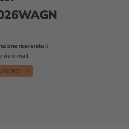
026WAGN
azione riceverete il
o via e-mail.
IL CODICE