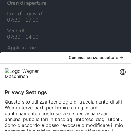
Orari di apertura
Lunedì - giovedì
07:30 - 17:00
Venerdì
07:30 - 14:00
Applicazione
Appuntamenti dimostrativi
Azienda
Chi siamo
Carriera
Servizio
Catalogo online
Newsletter
Selezione della lingua