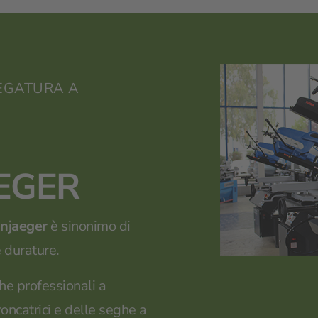
SEGATURA A
EGER
njaeger
è sinonimo di
 durature.
he professionali a
roncatrici e delle seghe a