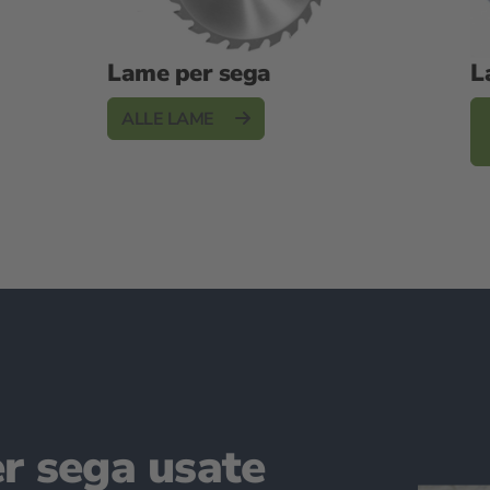
Lame per sega
L
ALLE LAME
r sega usate