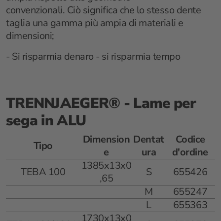
convenzionali. Ciò significa che lo stesso dente
taglia una gamma più ampia di materiali e
dimensioni;
- Si risparmia denaro - si risparmia tempo
TRENNJAEGER® - Lame per
sega in ALU
Dimension
Dentat
Codice
Tipo
e
ura
d'ordine
1385x13x0
TEBA 100
S
655426
,65
M
655247
L
655363
1730x13x0