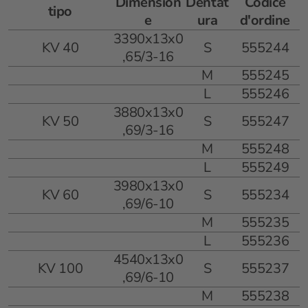
Dimension
Dentat
Codice
tipo
e
ura
d'ordine
3390x13x0
KV 40
S
555244
,65/3-16
M
555245
L
555246
3880x13x0
KV 50
S
555247
,69/3-16
M
555248
L
555249
3980x13x0
KV 60
S
555234
,69/6-10
M
555235
L
555236
4540x13x0
KV 100
S
555237
,69/6-10
M
555238