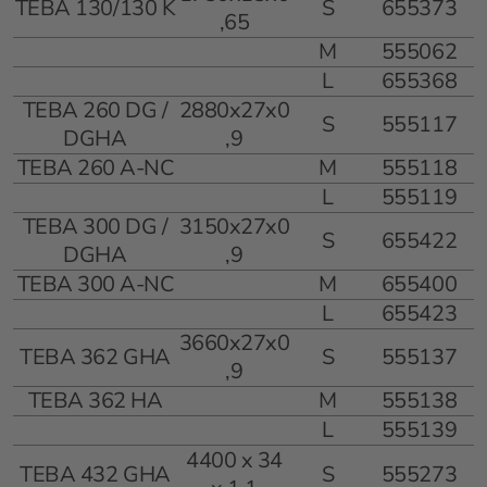
TEBA 130/130 K
S
655373
,65
M
555062
L
655368
TEBA 260 DG /
2880x27x0
S
555117
DGHA
,9
TEBA 260 A-NC
M
555118
L
555119
TEBA 300 DG /
3150x27x0
S
655422
DGHA
,9
TEBA 300 A-NC
M
655400
L
655423
3660x27x0
TEBA 362 GHA
S
555137
,9
TEBA 362 HA
M
555138
L
555139
4400 x 34
TEBA 432 GHA
S
555273