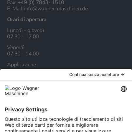
Fax:
+49 (0) 7843- 1510
E-Mail:
info@wagner-maschinen.de
Orari di apertura
Lunedì - giovedì
07:30 - 17:00
Venerdì
07:30 - 14:00
Applicazione
Appuntamenti dimostrativi
Azienda
Chi siamo
Carriera
Servizio
Catalogo online
Newsletter