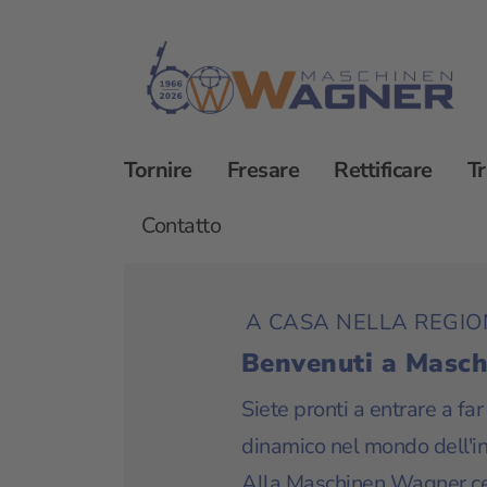
Tornire
Fresare
Rettificare
T
Società
Carriera
Contatto
A CASA NELLA REGIO
Benvenuti a Masc
Siete pronti a entrare a fa
dinamico nel mondo dell'i
Alla Maschinen Wagner ce