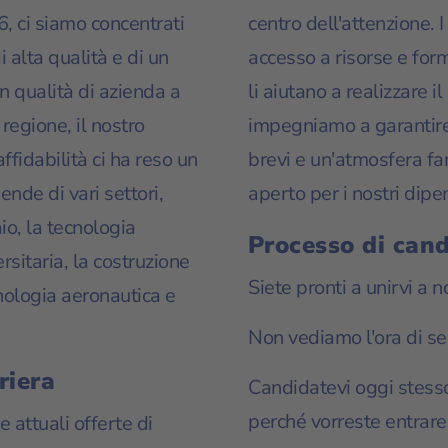
, ci siamo concentrati
centro dell'attenzione. 
i alta qualità e di un
accesso a risorse e for
 In qualità di azienda a
li aiutano a realizzare i
regione, il nostro
impegniamo a garantire
ffidabilità ci ha reso un
brevi e un'atmosfera fa
ende di vari settori,
aperto per i nostri dipe
io, la tecnologia
Processo di can
rsitaria, la costruzione
Siete pronti a unirvi a n
cnologia aeronautica e
Non vediamo l'ora di sen
riera
Candidatevi oggi stes
perché vorreste entrare
 attuali offerte di