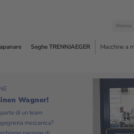
rapanare
Seghe TRENNJAEGER
Macchine a 
NE
hinen Wagner!
r parte di un team
ngegneria meccanica?
rchiamo persone di