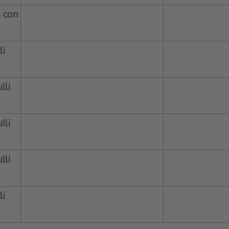
 con
li
lli
lli
lli
li