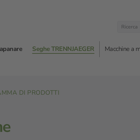
rapanare
Seghe TRENNJAEGER
Macchine a 
vie a rulli
AMMA DI PRODOTTI
ne