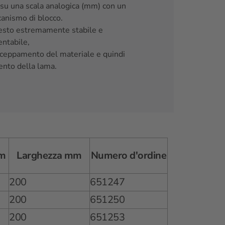
u una scala analogica (mm) con un
anismo di blocco.
resto estremamente stabile e
entabile,
inceppamento del materiale e quindi
ento della lama.
mm
Larghezza mm
Numero d'ordine
200
651247
200
651250
200
651253