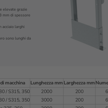
e elevate grazie
di 3 mm di spessore
n acciaio larghi
loro sono lunghi da
 di macchina
Lunghezza mm
Larghezza mm
Numer
30 / S315, 350
2000
200
30 / S315, 350
3000
200