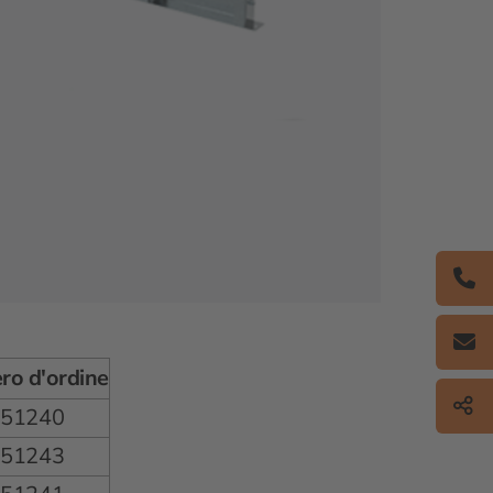
o d'ordine
651240
651243