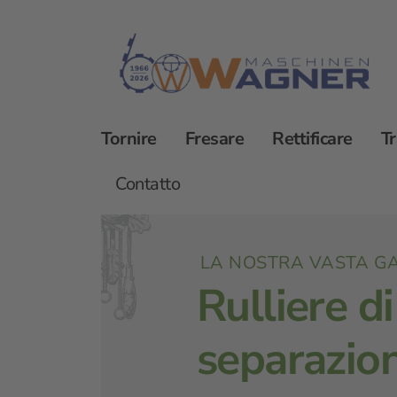
Tornire
Fresare
Rettificare
T
Seghe TRENNJAEGER
Accessori
Ferro
Contatto
LA NOSTRA VASTA G
Rulliere di
separazio