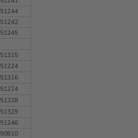
651241
651244
651242
651245
651315
651224
651316
651224
651328
651329
651246
650810