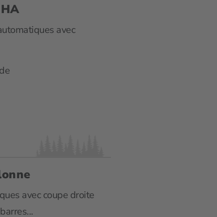
/ HA
-automatiques avec
ide
lonne
ques avec coupe droite
barres...