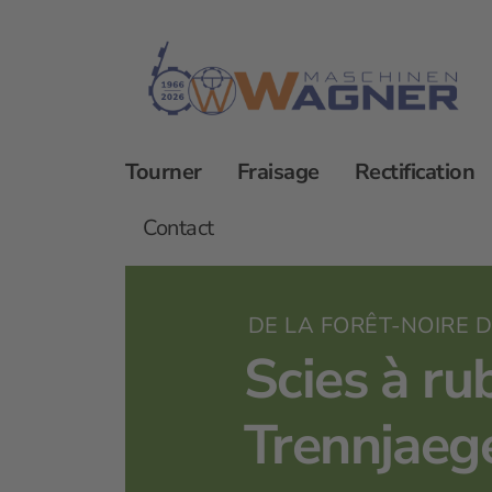
Tourner
Fraisage
Rectification
Scies TRENNJAEGER
Scies à ruban
Contact
DE LA FORÊT-NOIRE D
Scies à ru
Trennjaeg